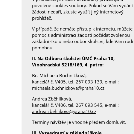
povolené cookies soubory. Pokud se Vám vydání
žádosti nedaří, zkuste využít jiný internetový
prohlížeč.
V případě, že nemáte přístup k internetu, můžete
pomoc s administrací žádosti požádat zvolenou
základní školu nebo odbor školství, kde Vám rádi
pomohou.
II. Na Odboru školství ÚMČ Praha 10,
Vinohradská 3218/169, 4. patro:
Bc. Michaela Buchníčková,
kancelář č. V405, tel. 267 093 139, e-mail:
michaela.buchnickova@praha10.cz
Andrea Zběhlíková,
kancelář č. V406, tel. 267 093 545, e-mail:
andrea.zbehlikova@praha10.cz
Termíny návštěv je vhodné předem domluvit.
III. Vyzvednutí v základní škole