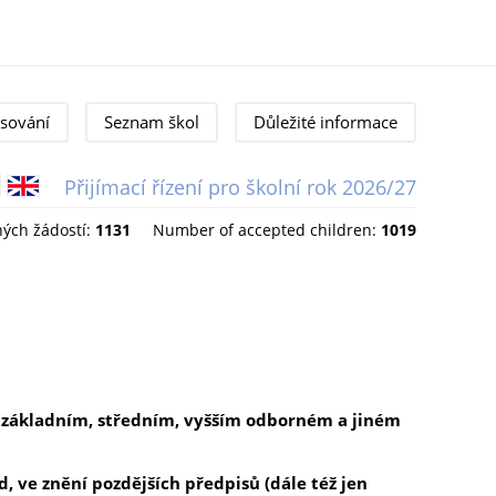
sování
Seznam škol
Důležité informace
Přijímací řízení pro školní rok 2026/27
Čeština
English
ých žádostí:
1131
Number of accepted children:
1019
, základním, středním, vyšším odborném a jiném
d, ve znění pozdějších předpisů (dále též jen