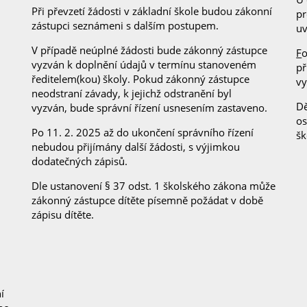
Při převzetí žádosti v základní škole budou zákonní
pr
zástupci seznámeni s dalším postupem.
uv
V případě neúplné žádosti bude zákonný zástupce
F
o
vyzván k doplnění údajů v termínu stanoveném
př
ředitelem(kou) školy. Pokud zákonný zástupce
vy
neodstraní závady, k jejichž odstranění byl
Dě
vyzván, bude správní řízení usnesením zastaveno.
os
Po 11. 2. 2025 až do ukončení správního řízení
šk
nebudou přijímány další žádosti, s výjimkou
dodatečných zápisů.
Dle ustanovení § 37 odst. 1 školského zákona může
zákonný zástupce dítěte písemně požádat v době
zápisu dítěte.
í