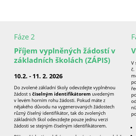
Fáze 2
F
Příjem vyplněných žádostí v
V
základních školách (ZÁPIS)
V 
č.
10.2. - 11. 2. 2026
mo
po
Do zvolené základní školy odevzdejte vyplněnou
ře
žádost s
číselným identifikátorem
uvedeným
po
v levém horním rohu žádosti. Pokud máte z
od
nějakého důvodu na vygenerovaných žádostech
ní
různý číselný identifikátor, tak do zvolených
po
základních škol odevzdejte pouze jednu verzi
žádosti se stejným číselným identifikátorem.