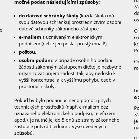
ru
možné podat následujícími způsoby
:
žá
do
do datové schránky školy
(každá škola má
os
svou datovou schránku) prostřednictvím osobní
datové schránky zákonného zástupce,
 o
O 
e-mailem
s uznávaným elektronickým
o 
podpisem (nelze jen poslat prostý email!),
kr
Pr
poštou
,
osobní podání
: v případě osobního podání
Od
žádosti zákonným zástupcem dítěte je nezbytné
ro
organizovat příjem žádostí tak, aby nedošlo k
vyšší koncentraci a k vyššímu pohybu osob v
prostorách školy.
I
a 
Pokud by bylo podání učiněno pomocí jiných
technických prostředků (např. e-mailem bez
Po
uznávaného elektronického podpisu, telefaxem
zá
apod.), je nutné jej do 5 dnů ze strany zákonného
je
zástupce potvrdit jedním z výše uvedených
na
způsobů.
U 