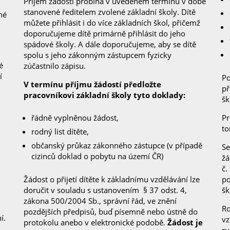
Příjem žádostí probíhá v uvedeném termínu v době
stanovené ředitelem zvolené základní školy. Dítě
né
můžete přihlásit i do více základních škol, přičemž
doporučujeme dítě primárně přihlásit do jeho
spádové školy. A dále doporučujeme, aby se dítě
spolu s jeho zákonným zástupcem fyzicky
é
zúčastnilo zápisu.
í
Po
V termínu příjmu žádostí předložte
př
pracovníkovi základní školy tyto doklady:
šk
řádně vyplněnou žádost,
Pr
to
rodný list dítěte,
občanský průkaz zákonného zástupce (v případě
Se
cizinců doklad o pobytu na území ČR)
žá
č.
Žádost o přijetí dítěte k základnímu vzdělávání lze
po
doručit v souladu s ustanovením § 37 odst. 4,
šk
zákona 500/2004 Sb., správní řád, ve znění
Ro
pozdějších předpisů, buď písemně nebo ústně do
í.
vz
protokolu anebo v elektronické podobě.
Žádost je