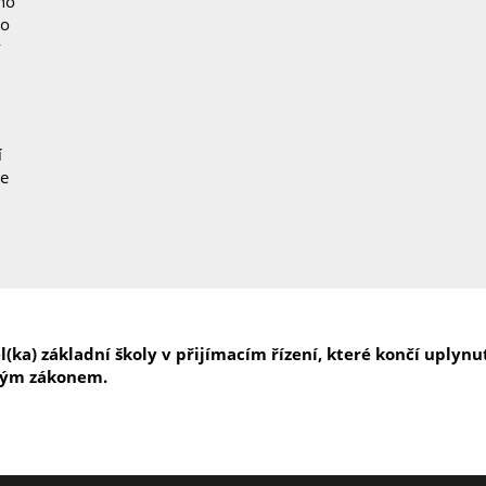
no
mo
ý
í
ce
tel(ka) základní školy v přijímacím řízení, které končí upl
ským zákonem.