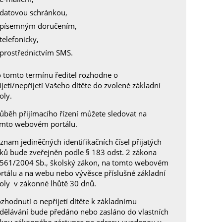
datovou schránkou,
písemným doručením,
telefonicky,
prostřednictvím SMS.
 tomto termínu ředitel rozhodne o
ijetí/nepřijetí Vašeho dítěte do zvolené základní
oly.
ůběh přijímacího řízení můžete sledovat na
mto webovém portálu.
znam jediněčných identifikačních čísel přijatých
ků bude zveřejněn podle § 183 odst. 2 zákona
 561/2004 Sb., školský zákon, na tomto webovém
rtálu a na webu nebo vývěsce příslušné základní
oly v zákonné lhůtě 30 dnů.
zhodnutí o nepřijetí dítěte k základnímu
dělávání bude předáno nebo zasláno do vlastních