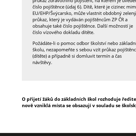
průkaz zdravotního pojištění, na kterém je uvede
číslo pojištěnce (údaj 6). Dítě, které je cizinec mi
EU/EHP/Švýcarsko, může vlastnit obdobný zelen
průkaz, který je vydáván pojištěncům ZP ČR a
obsahuje také číslo pojištěnce. Další možností je
číslo vízového dokladu dítěte.
Požádáte-li o pomoc odbor školství nebo základn
školu, nezapomeňte s sebou vzít průkaz pojištěn
(dítěte) a případně si domluvit termín a čas
návštěvy.
O přijetí žáků do základních škol rozhoduje ředi
nově vzniklá místa se obsazují v souladu se škol