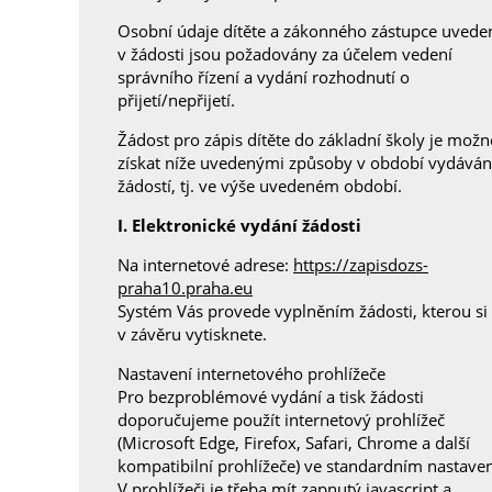
Osobní údaje dítěte a zákonného zástupce uvede
v žádosti jsou požadovány za účelem vedení
správního řízení a vydání rozhodnutí o
přijetí/nepřijetí.
Žádost pro zápis dítěte do základní školy je možn
získat níže uvedenými
způsoby v období vydáván
žádostí, tj. ve výše uvedeném období.
I. Elektronické vydání žádosti
Na internetové adrese:
https://zapisdozs-
praha10.praha.eu
Systém Vás provede vyplněním žádosti, kterou si
v závěru vytisknete.
Nastavení internetového prohlížeče
Pro bezproblémové vydání a tisk žádosti
doporučujeme použít internetový prohlížeč
(Microsoft Edge, Firefox, Safari, Chrome a další
kompatibilní prohlížeče) ve standardním nastaven
V prohlížeči je třeba mít zapnutý javascript a