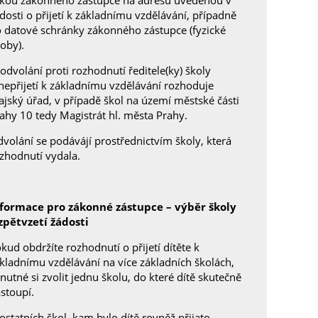
kou zákonného zástupce na adresu uvedenou v
dosti o přijetí k základnímu vzdělávání, případně
 datové schránky zákonného zástupce (fyzické
oby).
odvolání proti rozhodnutí ředitele(ky) školy
nepřijetí k základnímu vzdělávání rozhoduje
ajský úřad, v případě škol na území městské části
ahy 10 tedy Magistrát hl. města Prahy.
volání se podávájí prostřednictvím školy, která
zhodnutí vydala.
nformace pro zákonné zástupce – výběr školy
zpětvzetí žádosti
kud obdržíte rozhodnutí o přijetí dítěte k
kladnímu vzdělávání na více základních školách,
 nutné si zvolit jednu školu, do které dítě skutečně
stoupí.
ostatních škol, kam bylo dítě rovněž přijato,