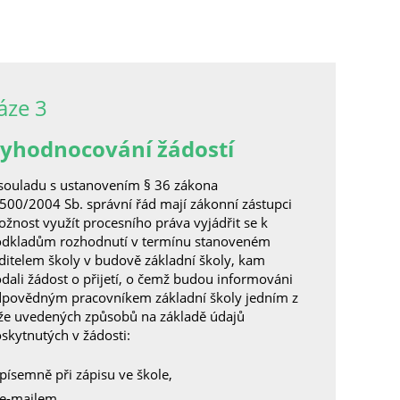
áze 3
yhodnocování žádostí
souladu s ustanovením § 36 zákona
 500/2004 Sb. správní řád mají zákonní zástupci
žnost využít procesního práva vyjádřit se k
dkladům rozhodnutí v termínu stanoveném
ditelem školy v budově základní školy, kam
dali žádost o přijetí, o čemž budou informováni
povědným pracovníkem základní školy jedním z
že uvedených způsobů na základě údajů
skytnutých v žádosti:
písemně při zápisu ve škole,
e-mailem,